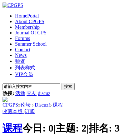
Home
Portal
About CPGPS
Membership
Journal Of GPS
Forums
Summer School
Contact
News
师资
列表样式
VIP会员
搜索
热搜:
活动
交友
discuz
CPGPS
»
论坛
›
Discuz!
›
课程
收藏本版
|
订阅
课程
今日:
0
|
主题:
2
|
排名:
3