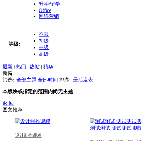
升学/留学
Office
网络营销
不限
初级
等级:
中级
高级
最新
|
热门
|
热帖
|
精华
新窗
筛选:
全部主题
全部时间
排序:
最后发表
本版块或指定的范围内尚无主题
返 回
图文推荐
设计制作课程