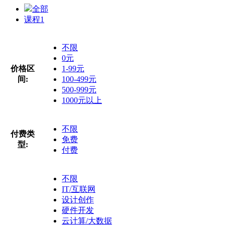
全部
课程
1
不限
0元
价格区
1-99元
间:
100-499元
500-999元
1000元以上
不限
付费类
免费
型:
付费
不限
IT/互联网
设计创作
硬件开发
云计算/大数据