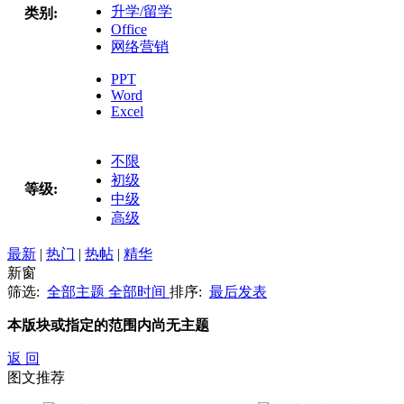
升学/留学
类别:
Office
网络营销
PPT
Word
Excel
不限
初级
等级:
中级
高级
最新
|
热门
|
热帖
|
精华
新窗
筛选:
全部主题
全部时间
排序:
最后发表
本版块或指定的范围内尚无主题
返 回
图文推荐