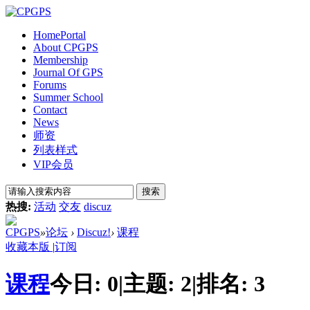
Home
Portal
About CPGPS
Membership
Journal Of GPS
Forums
Summer School
Contact
News
师资
列表样式
VIP会员
搜索
热搜:
活动
交友
discuz
CPGPS
»
论坛
›
Discuz!
›
课程
收藏本版
|
订阅
课程
今日:
0
|
主题:
2
|
排名:
3