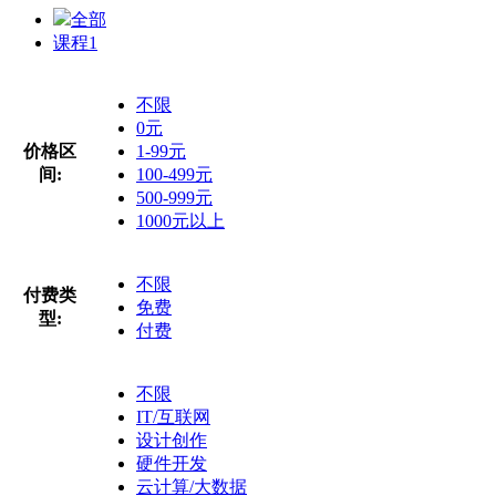
全部
课程
1
不限
0元
价格区
1-99元
间:
100-499元
500-999元
1000元以上
不限
付费类
免费
型:
付费
不限
IT/互联网
设计创作
硬件开发
云计算/大数据