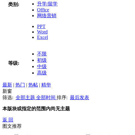
升学/留学
类别:
Office
网络营销
PPT
Word
Excel
不限
初级
等级:
中级
高级
最新
|
热门
|
热帖
|
精华
新窗
筛选:
全部主题
全部时间
排序:
最后发表
本版块或指定的范围内尚无主题
返 回
图文推荐