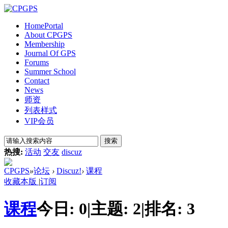
Home
Portal
About CPGPS
Membership
Journal Of GPS
Forums
Summer School
Contact
News
师资
列表样式
VIP会员
搜索
热搜:
活动
交友
discuz
CPGPS
»
论坛
›
Discuz!
›
课程
收藏本版
|
订阅
课程
今日:
0
|
主题:
2
|
排名:
3