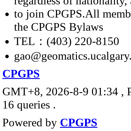
regardless of nationality
to join CPGPS.All membe
the CPGPS Bylaws
TEL：(403) 220-8150
gao@geomatics.ucalgary
CPGPS
GMT+8, 2026-8-9 01:34
, 
16 queries .
Powered by
CPGPS