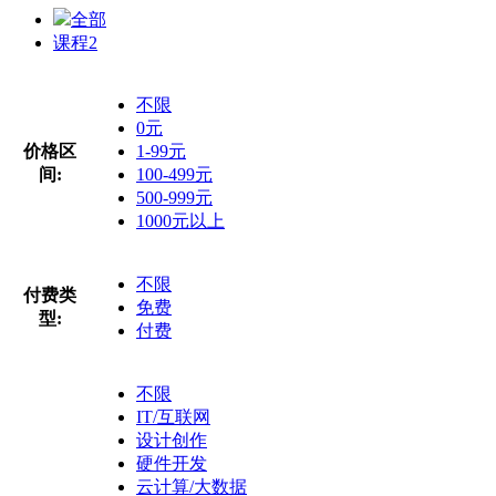
全部
课程
2
不限
0元
价格区
1-99元
间:
100-499元
500-999元
1000元以上
不限
付费类
免费
型:
付费
不限
IT/互联网
设计创作
硬件开发
云计算/大数据