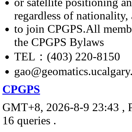
or satellite positioning 
regardless of nationality
to join CPGPS.All membe
the CPGPS Bylaws
TEL：(403) 220-8150
gao@geomatics.ucalgary
CPGPS
GMT+8, 2026-8-9 23:43
, 
16 queries .