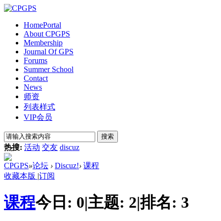
Home
Portal
About CPGPS
Membership
Journal Of GPS
Forums
Summer School
Contact
News
师资
列表样式
VIP会员
搜索
热搜:
活动
交友
discuz
CPGPS
»
论坛
›
Discuz!
›
课程
收藏本版
|
订阅
课程
今日:
0
|
主题:
2
|
排名:
3