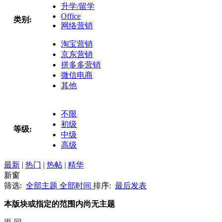
升学/留学
Office
类别:
网络营销
淘宝营销
京东营销
拼多多营销
微信电商
其他
不限
初级
等级:
中级
高级
最新
|
热门
|
热帖
|
精华
新窗
筛选:
全部主题
全部时间
排序:
最后发表
本版块或指定的范围内尚无主题