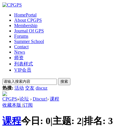
Home
Portal
About CPGPS
Membership
Journal Of GPS
Forums
Summer School
Contact
News
师资
列表样式
VIP会员
搜索
热搜:
活动
交友
discuz
CPGPS
»
论坛
›
Discuz!
›
课程
收藏本版
|
订阅
课程
今日:
0
|
主题:
2
|
排名:
3