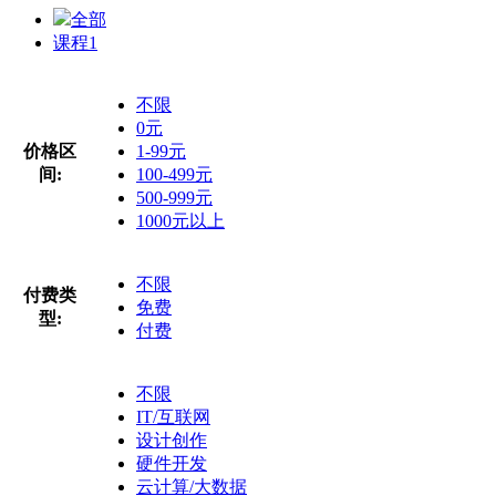
全部
课程
1
不限
0元
价格区
1-99元
间:
100-499元
500-999元
1000元以上
不限
付费类
免费
型:
付费
不限
IT/互联网
设计创作
硬件开发
云计算/大数据