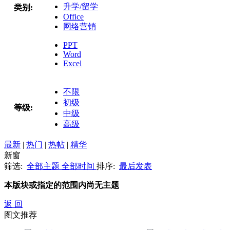
升学/留学
类别:
Office
网络营销
PPT
Word
Excel
不限
初级
等级:
中级
高级
最新
|
热门
|
热帖
|
精华
新窗
筛选:
全部主题
全部时间
排序:
最后发表
本版块或指定的范围内尚无主题
返 回
图文推荐