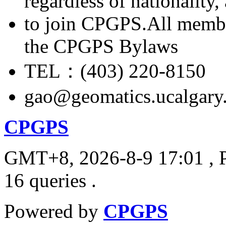
regardless of nationality
to join CPGPS.All membe
the CPGPS Bylaws
TEL：(403) 220-8150
gao@geomatics.ucalgary
CPGPS
GMT+8, 2026-8-9 17:01
, 
16 queries .
Powered by
CPGPS