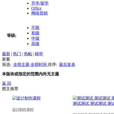
升学/留学
Office
网络营销
不限
初级
等级:
中级
高级
最新
|
热门
|
热帖
|
精华
新窗
筛选:
全部主题
全部时间
排序:
最后发表
本版块或指定的范围内尚无主题
返 回
图文推荐
设计制作课程