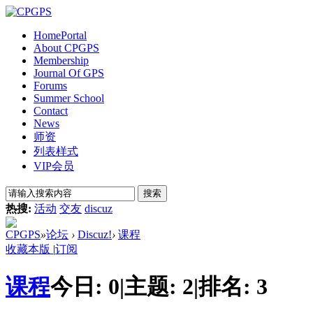
Home
Portal
About CPGPS
Membership
Journal Of GPS
Forums
Summer School
Contact
News
师资
列表样式
VIP会员
搜索
热搜:
活动
交友
discuz
CPGPS
»
论坛
›
Discuz!
›
课程
收藏本版
|
订阅
课程
今日:
0
|
主题:
2
|
排名:
3