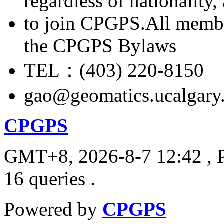
regardless of nationality
to join CPGPS.All membe
the CPGPS Bylaws
TEL：(403) 220-8150
gao@geomatics.ucalgary
CPGPS
GMT+8, 2026-8-7 12:42
, 
16 queries .
Powered by
CPGPS