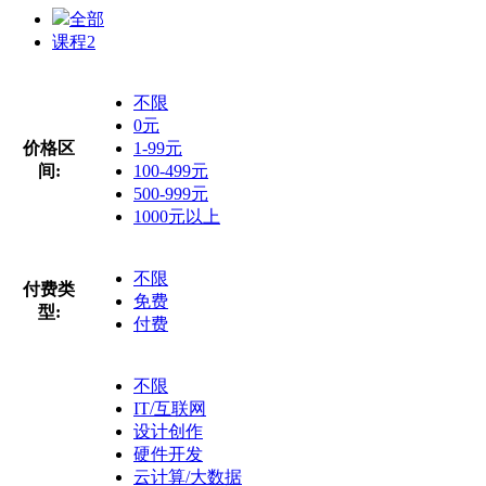
全部
课程
2
不限
0元
价格区
1-99元
间:
100-499元
500-999元
1000元以上
不限
付费类
免费
型:
付费
不限
IT/互联网
设计创作
硬件开发
云计算/大数据