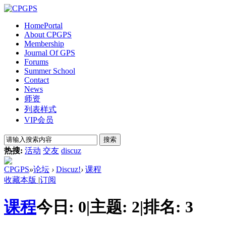
Home
Portal
About CPGPS
Membership
Journal Of GPS
Forums
Summer School
Contact
News
师资
列表样式
VIP会员
搜索
热搜:
活动
交友
discuz
CPGPS
»
论坛
›
Discuz!
›
课程
收藏本版
|
订阅
课程
今日:
0
|
主题:
2
|
排名:
3