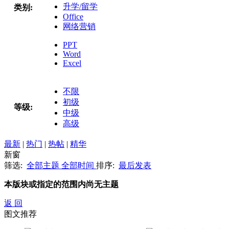
升学/留学
类别:
Office
网络营销
PPT
Word
Excel
不限
初级
等级:
中级
高级
最新
|
热门
|
热帖
|
精华
新窗
筛选:
全部主题
全部时间
排序:
最后发表
本版块或指定的范围内尚无主题
返 回
图文推荐