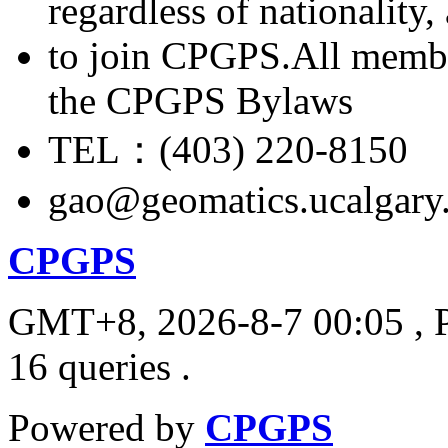
regardless of nationality
to join CPGPS.All membe
the CPGPS Bylaws
TEL：(403) 220-8150
gao@geomatics.ucalgary
CPGPS
GMT+8, 2026-8-7 00:05
, 
16 queries .
Powered by
CPGPS