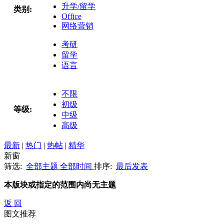
升学/留学
类别:
Office
网络营销
考研
留学
语言
不限
初级
等级:
中级
高级
最新
|
热门
|
热帖
|
精华
新窗
筛选:
全部主题
全部时间
排序:
最后发表
本版块或指定的范围内尚无主题
返 回
图文推荐