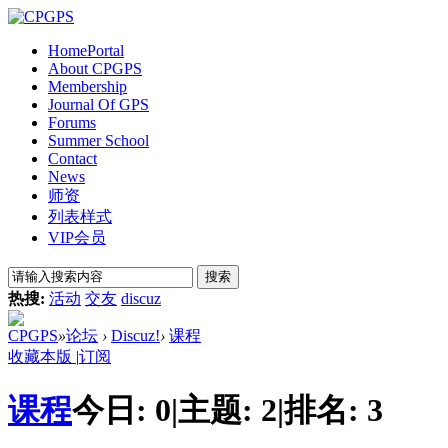
Home
Portal
About CPGPS
Membership
Journal Of GPS
Forums
Summer School
Contact
News
师资
列表样式
VIP会员
搜索
热搜:
活动
交友
discuz
CPGPS
»
论坛
›
Discuz!
›
课程
收藏本版
|
订阅
课程
今日:
0
|
主题:
2
|
排名:
3