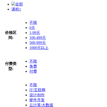
全部
课程
1
不限
0元
价格区
1-99元
间:
100-499元
500-999元
1000元以上
不限
付费类
免费
型:
付费
不限
IT/互联网
设计创作
硬件开发
云计算/大数据