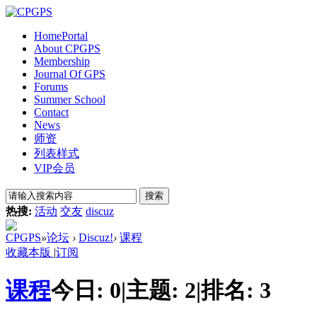
Home
Portal
About CPGPS
Membership
Journal Of GPS
Forums
Summer School
Contact
News
师资
列表样式
VIP会员
搜索
热搜:
活动
交友
discuz
CPGPS
»
论坛
›
Discuz!
›
课程
收藏本版
|
订阅
课程
今日:
0
|
主题:
2
|
排名:
3