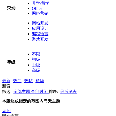
升学/留学
类别:
Office
网络营销
网站开发
应用设计
编程语言
游戏开发
不限
初级
等级:
中级
高级
最新
|
热门
|
热帖
|
精华
新窗
筛选:
全部主题
全部时间
排序:
最后发表
本版块或指定的范围内尚无主题
返 回