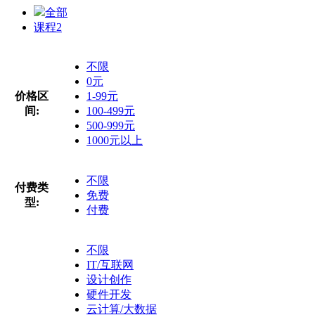
全部
课程
2
不限
0元
价格区
1-99元
间:
100-499元
500-999元
1000元以上
不限
付费类
免费
型:
付费
不限
IT/互联网
设计创作
硬件开发
云计算/大数据