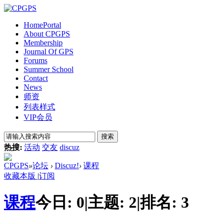
Home
Portal
About CPGPS
Membership
Journal Of GPS
Forums
Summer School
Contact
News
师资
列表样式
VIP会员
搜索
热搜:
活动
交友
discuz
CPGPS
»
论坛
›
Discuz!
›
课程
收藏本版
|
订阅
课程
今日:
0
|
主题:
2
|
排名:
3