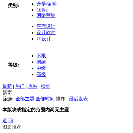
升学/留学
类别:
Office
网络营销
平面设计
设计软件
UI设计
不限
初级
等级:
中级
高级
最新
|
热门
|
热帖
|
精华
新窗
筛选:
全部主题
全部时间
排序:
最后发表
本版块或指定的范围内尚无主题
返 回
图文推荐