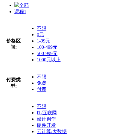
全部
课程
1
不限
0元
价格区
1-99元
间:
100-499元
500-999元
1000元以上
不限
付费类
免费
型:
付费
不限
IT/互联网
设计创作
硬件开发
云计算/大数据