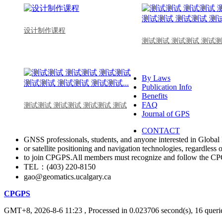
设计制作课程
测试测试 测试测试 测试测
By Laws
Publication Info
Benefits
FAQ
测试测试 测试测试 测试测试 测试
Journal of GPS
CONTACT
GNSS professionals, students, and anyone interested in Global 
or satellite positioning and navigation technologies, regardless 
to join CPGPS.All members must recognize and follow the 
TEL：(403) 220-8150
gao@geomatics.ucalgary.ca
CPGPS
GMT+8, 2026-8-6 11:23
, Processed in 0.023706 second(s), 16 querie