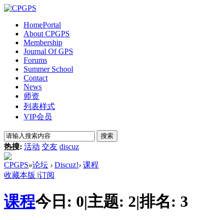
Home
Portal
About CPGPS
Membership
Journal Of GPS
Forums
Summer School
Contact
News
师资
列表样式
VIP会员
搜索
热搜:
活动
交友
discuz
CPGPS
»
论坛
›
Discuz!
›
课程
收藏本版
|
订阅
课程
今日:
0
|
主题:
2
|
排名:
3