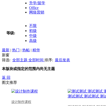
升学/留学
Office
网络营销
不限
初级
等级:
中级
高级
最新
|
热门
|
热帖
|
精华
新窗
筛选:
全部主题
全部时间
排序:
最后发表
本版块或指定的范围内尚无主题
返 回
图文推荐
设计制作课程