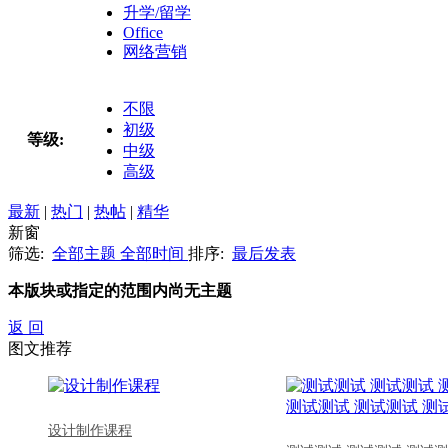
升学/留学
Office
网络营销
不限
初级
等级:
中级
高级
最新
|
热门
|
热帖
|
精华
新窗
筛选:
全部主题
全部时间
排序:
最后发表
本版块或指定的范围内尚无主题
返 回
图文推荐
设计制作课程