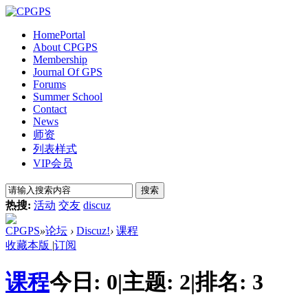
Home
Portal
About CPGPS
Membership
Journal Of GPS
Forums
Summer School
Contact
News
师资
列表样式
VIP会员
搜索
热搜:
活动
交友
discuz
CPGPS
»
论坛
›
Discuz!
›
课程
收藏本版
|
订阅
课程
今日:
0
|
主题:
2
|
排名:
3