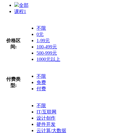
全部
课程
1
不限
0元
价格区
1-99元
间:
100-499元
500-999元
1000元以上
不限
付费类
免费
型:
付费
不限
IT/互联网
设计创作
硬件开发
云计算/大数据