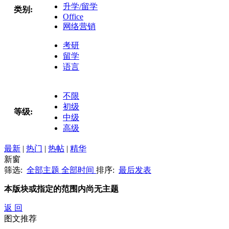
升学/留学
类别:
Office
网络营销
考研
留学
语言
不限
初级
等级:
中级
高级
最新
|
热门
|
热帖
|
精华
新窗
筛选:
全部主题
全部时间
排序:
最后发表
本版块或指定的范围内尚无主题
返 回
图文推荐