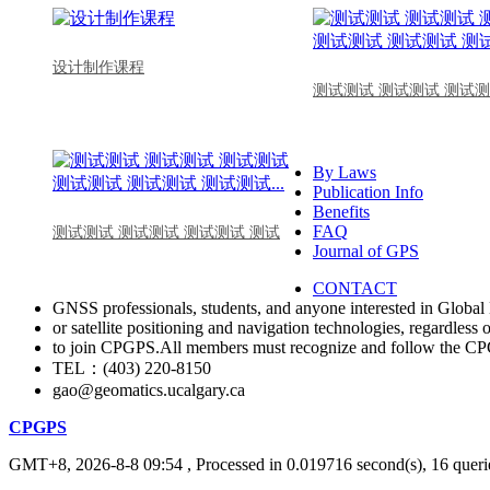
设计制作课程
测试测试 测试测试 测试测
By Laws
Publication Info
Benefits
FAQ
测试测试 测试测试 测试测试 测试
Journal of GPS
CONTACT
GNSS professionals, students, and anyone interested in Global 
or satellite positioning and navigation technologies, regardless 
to join CPGPS.All members must recognize and follow the 
TEL：(403) 220-8150
gao@geomatics.ucalgary.ca
CPGPS
GMT+8, 2026-8-8 09:54
, Processed in 0.019716 second(s), 16 querie