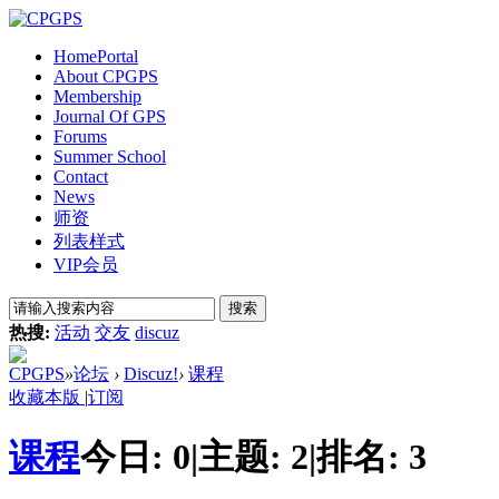
Home
Portal
About CPGPS
Membership
Journal Of GPS
Forums
Summer School
Contact
News
师资
列表样式
VIP会员
搜索
热搜:
活动
交友
discuz
CPGPS
»
论坛
›
Discuz!
›
课程
收藏本版
|
订阅
课程
今日:
0
|
主题:
2
|
排名:
3