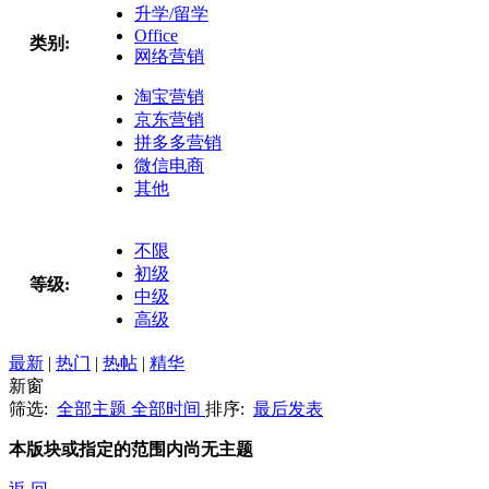
升学/留学
Office
类别:
网络营销
淘宝营销
京东营销
拼多多营销
微信电商
其他
不限
初级
等级:
中级
高级
最新
|
热门
|
热帖
|
精华
新窗
筛选:
全部主题
全部时间
排序:
最后发表
本版块或指定的范围内尚无主题