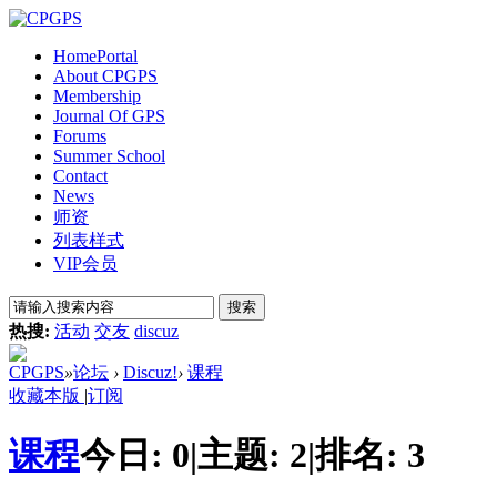
Home
Portal
About CPGPS
Membership
Journal Of GPS
Forums
Summer School
Contact
News
师资
列表样式
VIP会员
搜索
热搜:
活动
交友
discuz
CPGPS
»
论坛
›
Discuz!
›
课程
收藏本版
|
订阅
课程
今日:
0
|
主题:
2
|
排名:
3