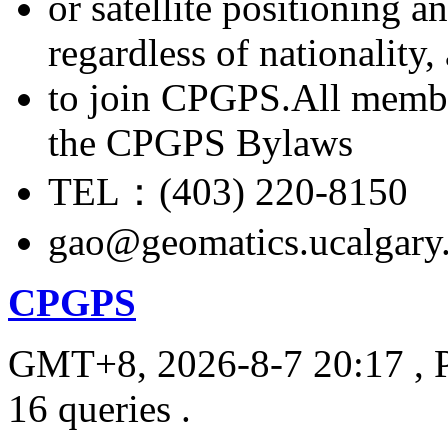
or satellite positioning 
regardless of nationality
to join CPGPS.All membe
the CPGPS Bylaws
TEL：(403) 220-8150
gao@geomatics.ucalgary
CPGPS
GMT+8, 2026-8-7 20:17
, 
16 queries .