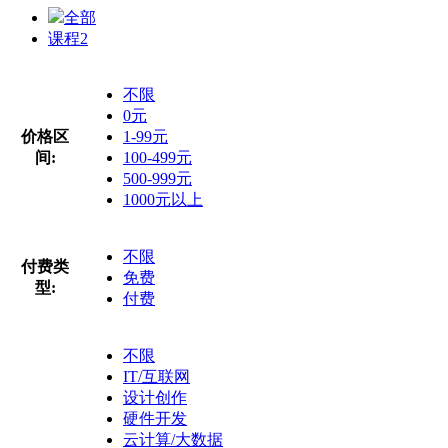
全部
课程
2
不限
0元
价格区
1-99元
间:
100-499元
500-999元
1000元以上
不限
付费类
免费
型:
付费
不限
IT/互联网
设计创作
硬件开发
云计算/大数据