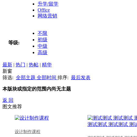
升学/留学
Office
网络营销
不限
初级
等级:
中级
高级
最新
|
热门
|
热帖
|
精华
新窗
筛选:
全部主题
全部时间
排序:
最后发表
本版块或指定的范围内尚无主题
返 回
图文推荐
设计制作课程