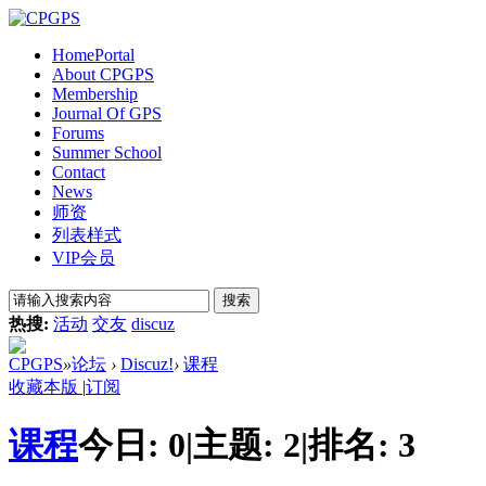
Home
Portal
About CPGPS
Membership
Journal Of GPS
Forums
Summer School
Contact
News
师资
列表样式
VIP会员
搜索
热搜:
活动
交友
discuz
CPGPS
»
论坛
›
Discuz!
›
课程
收藏本版
|
订阅
课程
今日:
0
|
主题:
2
|
排名:
3