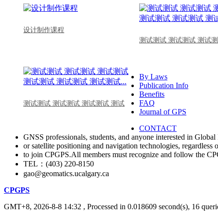
设计制作课程
测试测试 测试测试 测试测
By Laws
Publication Info
Benefits
FAQ
测试测试 测试测试 测试测试 测试
Journal of GPS
CONTACT
GNSS professionals, students, and anyone interested in Global 
or satellite positioning and navigation technologies, regardless 
to join CPGPS.All members must recognize and follow the 
TEL：(403) 220-8150
gao@geomatics.ucalgary.ca
CPGPS
GMT+8, 2026-8-8 14:32
, Processed in 0.018609 second(s), 16 querie