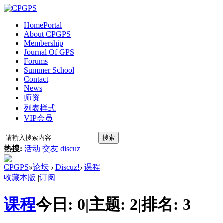
Home
Portal
About CPGPS
Membership
Journal Of GPS
Forums
Summer School
Contact
News
师资
列表样式
VIP会员
搜索
热搜:
活动
交友
discuz
CPGPS
»
论坛
›
Discuz!
›
课程
收藏本版
|
订阅
课程
今日:
0
|
主题:
2
|
排名:
3