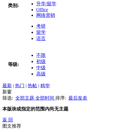
升学/留学
类别:
Office
网络营销
考研
留学
语言
不限
初级
等级:
中级
高级
最新
|
热门
|
热帖
|
精华
新窗
筛选:
全部主题
全部时间
排序:
最后发表
本版块或指定的范围内尚无主题
返 回
图文推荐