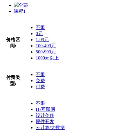
全部
课程
1
不限
0元
价格区
1-99元
间:
100-499元
500-999元
1000元以上
不限
付费类
免费
型:
付费
不限
IT/互联网
设计创作
硬件开发
云计算/大数据