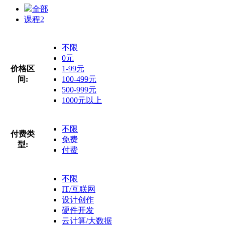
全部
课程
2
不限
0元
价格区
1-99元
间:
100-499元
500-999元
1000元以上
不限
付费类
免费
型:
付费
不限
IT/互联网
设计创作
硬件开发
云计算/大数据