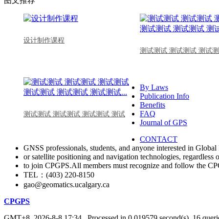
图文推荐
设计制作课程
测试测试 测试测试 测试测
By Laws
Publication Info
Benefits
FAQ
测试测试 测试测试 测试测试 测试
Journal of GPS
CONTACT
GNSS professionals, students, and anyone interested in Global 
or satellite positioning and navigation technologies, regardless 
to join CPGPS.All members must recognize and follow the 
TEL：(403) 220-8150
gao@geomatics.ucalgary.ca
CPGPS
GMT+8, 2026-8-8 17:34
, Processed in 0.019579 second(s), 16 querie