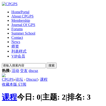
Home
Portal
About CPGPS
Membership
Journal Of GPS
Forums
Summer School
Contact
News
师资
列表样式
VIP会员
搜索
热搜:
活动
交友
discuz
CPGPS
»
论坛
›
Discuz!
›
课程
收藏本版
|
订阅
课程
今日:
0
|
主题:
2
|
排名:
3