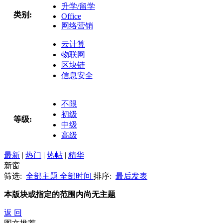
升学/留学
类别:
Office
网络营销
云计算
物联网
区块链
信息安全
不限
初级
等级:
中级
高级
最新
|
热门
|
热帖
|
精华
新窗
筛选:
全部主题
全部时间
排序:
最后发表
本版块或指定的范围内尚无主题
返 回