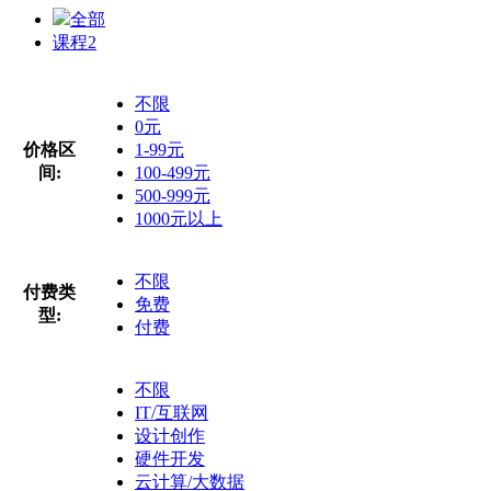
全部
课程
2
不限
0元
价格区
1-99元
间:
100-499元
500-999元
1000元以上
不限
付费类
免费
型:
付费
不限
IT/互联网
设计创作
硬件开发
云计算/大数据