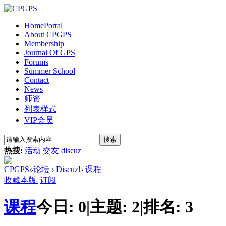
Home
Portal
About CPGPS
Membership
Journal Of GPS
Forums
Summer School
Contact
News
师资
列表样式
VIP会员
搜索
热搜:
活动
交友
discuz
CPGPS
»
论坛
›
Discuz!
›
课程
收藏本版
|
订阅
课程
今日:
0
|
主题:
2
|
排名:
3