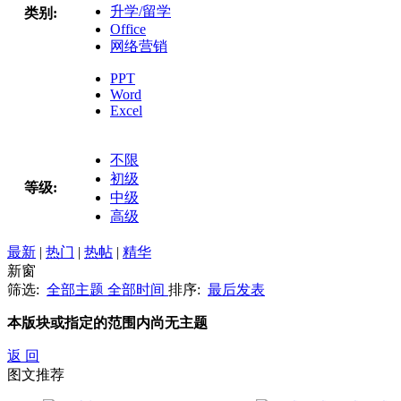
升学/留学
类别:
Office
网络营销
PPT
Word
Excel
不限
初级
等级:
中级
高级
最新
|
热门
|
热帖
|
精华
新窗
筛选:
全部主题
全部时间
排序:
最后发表
本版块或指定的范围内尚无主题
返 回
图文推荐