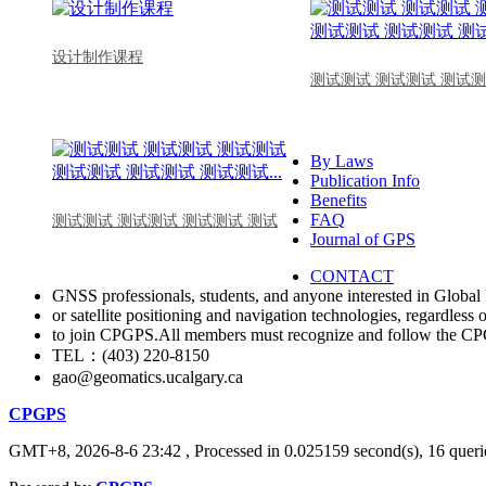
设计制作课程
测试测试 测试测试 测试测
By Laws
Publication Info
Benefits
FAQ
测试测试 测试测试 测试测试 测试
Journal of GPS
CONTACT
GNSS professionals, students, and anyone interested in Global 
or satellite positioning and navigation technologies, regardless 
to join CPGPS.All members must recognize and follow the 
TEL：(403) 220-8150
gao@geomatics.ucalgary.ca
CPGPS
GMT+8, 2026-8-6 23:42
, Processed in 0.025159 second(s), 16 querie