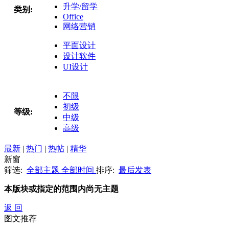
升学/留学
类别:
Office
网络营销
平面设计
设计软件
UI设计
不限
初级
等级:
中级
高级
最新
|
热门
|
热帖
|
精华
新窗
筛选:
全部主题
全部时间
排序:
最后发表
本版块或指定的范围内尚无主题
返 回
图文推荐