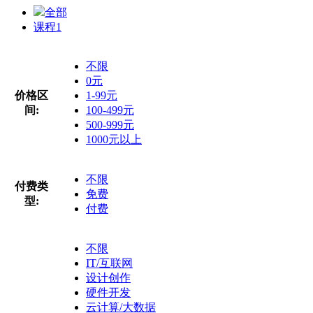
全部
课程
1
不限
0元
价格区
1-99元
间:
100-499元
500-999元
1000元以上
不限
付费类
免费
型:
付费
不限
IT/互联网
设计创作
硬件开发
云计算/大数据