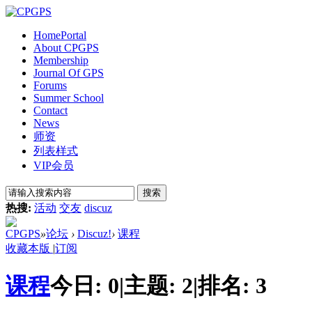
Home
Portal
About CPGPS
Membership
Journal Of GPS
Forums
Summer School
Contact
News
师资
列表样式
VIP会员
搜索
热搜:
活动
交友
discuz
CPGPS
»
论坛
›
Discuz!
›
课程
收藏本版
|
订阅
课程
今日:
0
|
主题:
2
|
排名:
3