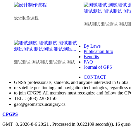
设计制作课程
测试测试 测试测试 测试测
By Laws
Publication Info
Benefits
FAQ
测试测试 测试测试 测试测试 测试
Journal of GPS
CONTACT
GNSS professionals, students, and anyone interested in Global 
or satellite positioning and navigation technologies, regardless 
to join CPGPS.All members must recognize and follow the 
TEL：(403) 220-8150
gao@geomatics.ucalgary.ca
CPGPS
GMT+8, 2026-8-6 20:21
, Processed in 0.022109 second(s), 16 querie