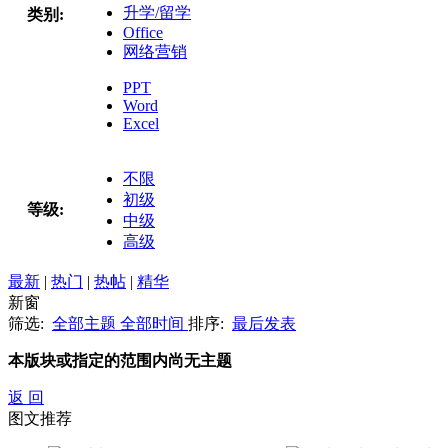
升学/留学
类别:
Office
网络营销
PPT
Word
Excel
不限
初级
等级:
中级
高级
最新
|
热门
|
热帖
|
精华
新窗
筛选:
全部主题
全部时间
排序:
最后发表
本版块或指定的范围内尚无主题
返 回
图文推荐