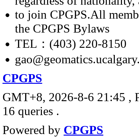
regardless of nationality
to join CPGPS.All membe
the CPGPS Bylaws
TEL：(403) 220-8150
gao@geomatics.ucalgary
CPGPS
GMT+8, 2026-8-6 21:45
, 
16 queries .
Powered by
CPGPS