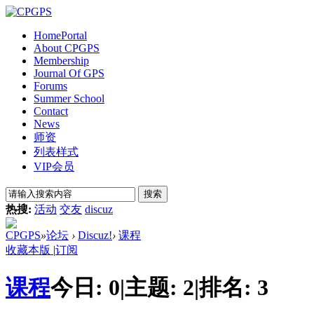
Home
Portal
About CPGPS
Membership
Journal Of GPS
Forums
Summer School
Contact
News
师资
列表样式
VIP会员
搜索
热搜:
活动
交友
discuz
CPGPS
»
论坛
›
Discuz!
›
课程
收藏本版
|
订阅
课程
今日:
0
|
主题:
2
|
排名:
3