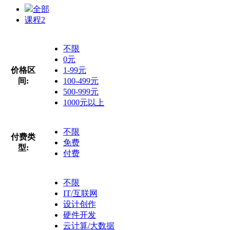
全部
课程
2
不限
0元
价格区
1-99元
间:
100-499元
500-999元
1000元以上
不限
付费类
免费
型:
付费
不限
IT/互联网
设计创作
硬件开发
云计算/大数据