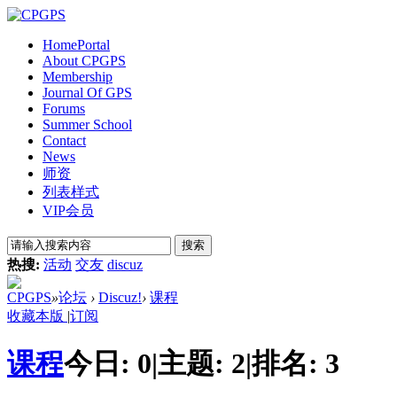
Home
Portal
About CPGPS
Membership
Journal Of GPS
Forums
Summer School
Contact
News
师资
列表样式
VIP会员
搜索
热搜:
活动
交友
discuz
CPGPS
»
论坛
›
Discuz!
›
课程
收藏本版
|
订阅
课程
今日:
0
|
主题:
2
|
排名:
3