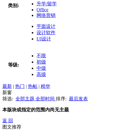
升学/留学
类别:
Office
网络营销
平面设计
设计软件
UI设计
不限
初级
等级:
中级
高级
最新
|
热门
|
热帖
|
精华
新窗
筛选:
全部主题
全部时间
排序:
最后发表
本版块或指定的范围内尚无主题
返 回
图文推荐