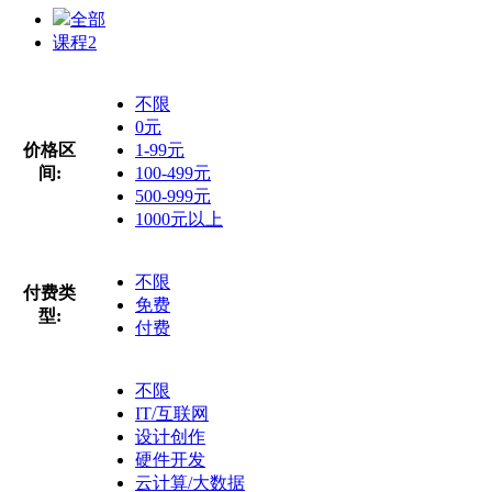
全部
课程
2
不限
0元
价格区
1-99元
间:
100-499元
500-999元
1000元以上
不限
付费类
免费
型:
付费
不限
IT/互联网
设计创作
硬件开发
云计算/大数据