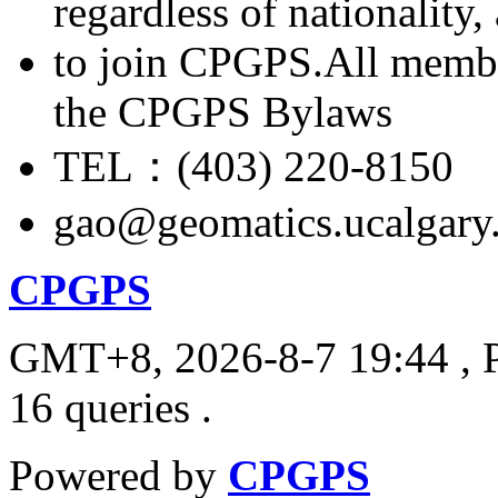
regardless of nationality
to join CPGPS.All membe
the CPGPS Bylaws
TEL：(403) 220-8150
gao@geomatics.ucalgary
CPGPS
GMT+8, 2026-8-7 19:44
, 
16 queries .
Powered by
CPGPS