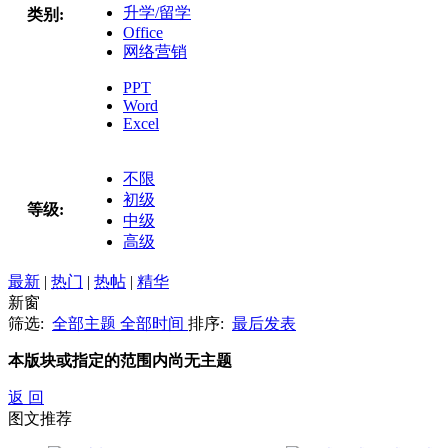
升学/留学
类别:
Office
网络营销
PPT
Word
Excel
不限
初级
等级:
中级
高级
最新
|
热门
|
热帖
|
精华
新窗
筛选:
全部主题
全部时间
排序:
最后发表
本版块或指定的范围内尚无主题
返 回
图文推荐