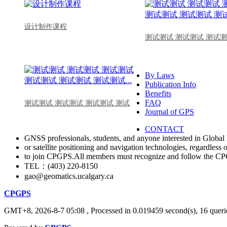
设计制作课程
测试测试 测试测试 测试测
By Laws
Publication Info
Benefits
FAQ
测试测试 测试测试 测试测试 测试
Journal of GPS
CONTACT
GNSS professionals, students, and anyone interested in Global 
or satellite positioning and navigation technologies, regardless 
to join CPGPS.All members must recognize and follow the 
TEL：(403) 220-8150
gao@geomatics.ucalgary.ca
CPGPS
GMT+8, 2026-8-7 05:08
, Processed in 0.019459 second(s), 16 querie