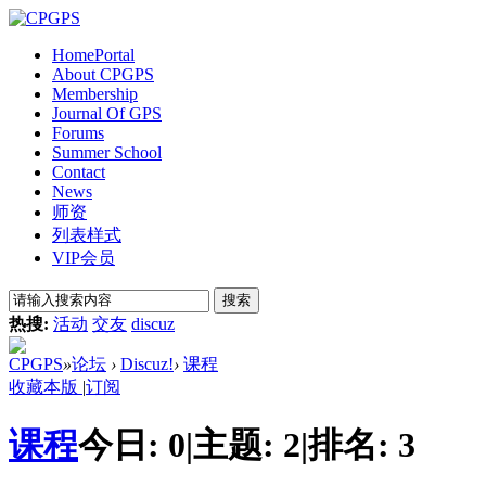
Home
Portal
About CPGPS
Membership
Journal Of GPS
Forums
Summer School
Contact
News
师资
列表样式
VIP会员
搜索
热搜:
活动
交友
discuz
CPGPS
»
论坛
›
Discuz!
›
课程
收藏本版
|
订阅
课程
今日:
0
|
主题:
2
|
排名:
3