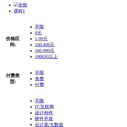
全部
课程
1
不限
0元
价格区
1-99元
间:
100-499元
500-999元
1000元以上
不限
付费类
免费
型:
付费
不限
IT/互联网
设计创作
硬件开发
云计算/大数据