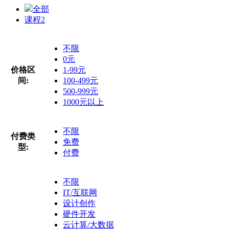
全部
课程
2
不限
0元
价格区
1-99元
间:
100-499元
500-999元
1000元以上
不限
付费类
免费
型:
付费
不限
IT/互联网
设计创作
硬件开发
云计算/大数据