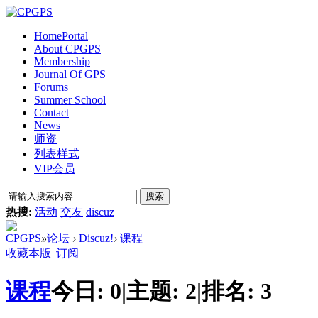
Home
Portal
About CPGPS
Membership
Journal Of GPS
Forums
Summer School
Contact
News
师资
列表样式
VIP会员
搜索
热搜:
活动
交友
discuz
CPGPS
»
论坛
›
Discuz!
›
课程
收藏本版
|
订阅
课程
今日:
0
|
主题:
2
|
排名:
3