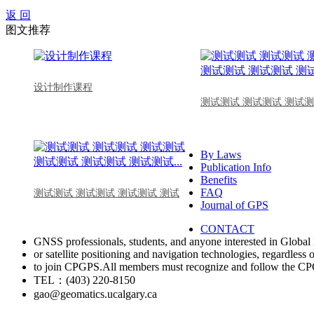
返 回
图文推荐
设计制作课程
测试测试 测试测试 测试测
By Laws
Publication Info
Benefits
FAQ
测试测试 测试测试 测试测试 测试
Journal of GPS
CONTACT
GNSS professionals, students, and anyone interested in Global 
or satellite positioning and navigation technologies, regardless 
to join CPGPS.All members must recognize and follow the 
TEL：(403) 220-8150
gao@geomatics.ucalgary.ca