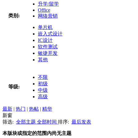
升学/留学
Office
类别:
网络营销
单片机
嵌入式设计
IC设计
软件测试
敏捷开发
其他
不限
初级
等级:
中级
高级
最新
|
热门
|
热帖
|
精华
新窗
筛选:
全部主题
全部时间
排序:
最后发表
本版块或指定的范围内尚无主题