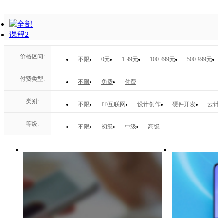
全部
课程
2
价格区间:
不限
0元
1-99元
100-499元
500-999元
付费类型:
不限
免费
付费
类别:
不限
IT/互联网
设计创作
硬件开发
云计
等级:
不限
初级
中级
高级