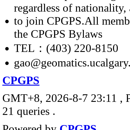
regardless of nationality
to join CPGPS.All membe
the CPGPS Bylaws
TEL：(403) 220-8150
gao@geomatics.ucalgary
CPGPS
GMT+8, 2026-8-7 23:11
, 
21 queries .
Powered by
CPGPS