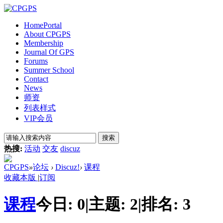
Home
Portal
About CPGPS
Membership
Journal Of GPS
Forums
Summer School
Contact
News
师资
列表样式
VIP会员
搜索
热搜:
活动
交友
discuz
CPGPS
»
论坛
›
Discuz!
›
课程
收藏本版
|
订阅
课程
今日:
0
|
主题:
2
|
排名:
3