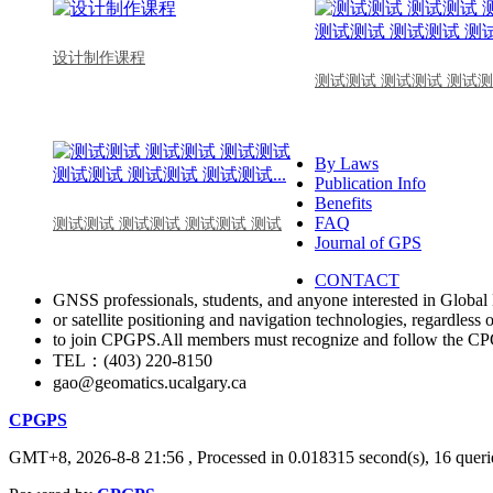
设计制作课程
测试测试 测试测试 测试测
By Laws
Publication Info
Benefits
FAQ
测试测试 测试测试 测试测试 测试
Journal of GPS
CONTACT
GNSS professionals, students, and anyone interested in Global 
or satellite positioning and navigation technologies, regardless 
to join CPGPS.All members must recognize and follow the 
TEL：(403) 220-8150
gao@geomatics.ucalgary.ca
CPGPS
GMT+8, 2026-8-8 21:56
, Processed in 0.018315 second(s), 16 querie