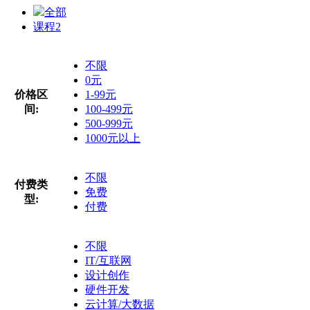
全部
课程
2
不限
0元
价格区
1-99元
间:
100-499元
500-999元
1000元以上
不限
付费类
免费
型:
付费
不限
IT/互联网
设计创作
硬件开发
云计算/大数据