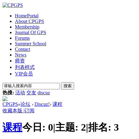
Home
Portal
About CPGPS
Membership
Journal Of GPS
Forums
Summer School
Contact
News
师资
列表样式
VIP会员
搜索
热搜:
活动
交友
discuz
CPGPS
»
论坛
›
Discuz!
›
课程
收藏本版
|
订阅
课程
今日:
0
|
主题:
2
|
排名:
3