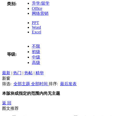
升学/留学
类别:
Office
网络营销
PPT
Word
Excel
不限
初级
等级:
中级
高级
最新
|
热门
|
热帖
|
精华
新窗
筛选:
全部主题
全部时间
排序:
最后发表
本版块或指定的范围内尚无主题
返 回
图文推荐