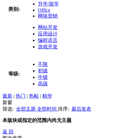
升学/留学
类别:
Office
网络营销
网站开发
应用设计
编程语言
游戏开发
不限
初级
等级:
中级
高级
最新
|
热门
|
热帖
|
精华
新窗
筛选:
全部主题
全部时间
排序:
最后发表
本版块或指定的范围内尚无主题
返 回