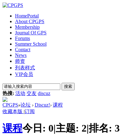
Home
Portal
About CPGPS
Membership
Journal Of GPS
Forums
Summer School
Contact
News
师资
列表样式
VIP会员
搜索
热搜:
活动
交友
discuz
CPGPS
»
论坛
›
Discuz!
›
课程
收藏本版
|
订阅
课程
今日:
0
|
主题:
2
|
排名:
3