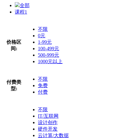
全部
课程
1
不限
0元
价格区
1-99元
间:
100-499元
500-999元
1000元以上
不限
付费类
免费
型:
付费
不限
IT/互联网
设计创作
硬件开发
云计算/大数据