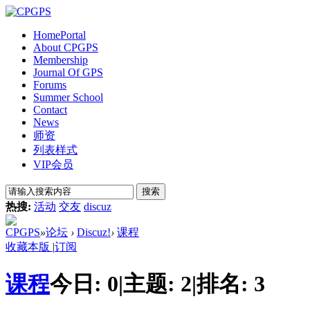
Home
Portal
About CPGPS
Membership
Journal Of GPS
Forums
Summer School
Contact
News
师资
列表样式
VIP会员
搜索
热搜:
活动
交友
discuz
CPGPS
»
论坛
›
Discuz!
›
课程
收藏本版
|
订阅
课程
今日:
0
|
主题:
2
|
排名:
3