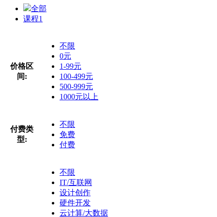
全部
课程
1
不限
0元
价格区
1-99元
间:
100-499元
500-999元
1000元以上
不限
付费类
免费
型:
付费
不限
IT/互联网
设计创作
硬件开发
云计算/大数据