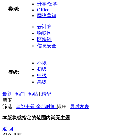
升学/留学
类别:
Office
网络营销
云计算
物联网
区块链
信息安全
不限
初级
等级:
中级
高级
最新
|
热门
|
热帖
|
精华
新窗
筛选:
全部主题
全部时间
排序:
最后发表
本版块或指定的范围内尚无主题
返 回