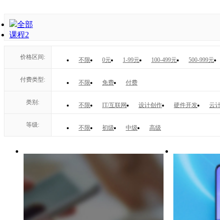
全部
课程
2
价格区间:
不限
0元
1-99元
100-499元
500-999元
付费类型:
不限
免费
付费
类别:
不限
IT/互联网
设计创作
硬件开发
云计
等级:
不限
初级
中级
高级