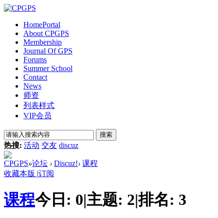
Home
Portal
About CPGPS
Membership
Journal Of GPS
Forums
Summer School
Contact
News
师资
列表样式
VIP会员
搜索
热搜:
活动
交友
discuz
CPGPS
»
论坛
›
Discuz!
›
课程
收藏本版
|
订阅
课程
今日:
0
|
主题:
2
|
排名:
3