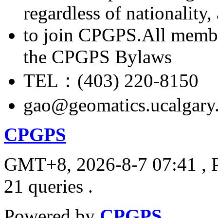
regardless of nationality
to join CPGPS.All membe
the CPGPS Bylaws
TEL：(403) 220-8150
gao@geomatics.ucalgary
CPGPS
GMT+8, 2026-8-7 07:41
, 
21 queries .
Powered by
CPGPS