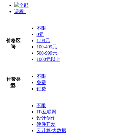
全部
课程
1
不限
0元
价格区
1-99元
间:
100-499元
500-999元
1000元以上
不限
付费类
免费
型:
付费
不限
IT/互联网
设计创作
硬件开发
云计算/大数据