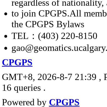
regardless of nationality
to join CPGPS.All membe
the CPGPS Bylaws
TEL：(403) 220-8150
gao@geomatics.ucalgary
CPGPS
GMT+8, 2026-8-7 21:39
, 
16 queries .
Powered by
CPGPS