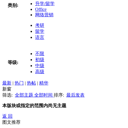
升学/留学
类别:
Office
网络营销
考研
留学
语言
不限
初级
等级:
中级
高级
最新
|
热门
|
热帖
|
精华
新窗
筛选:
全部主题
全部时间
排序:
最后发表
本版块或指定的范围内尚无主题
返 回
图文推荐