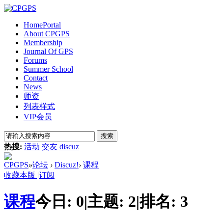
Home
Portal
About CPGPS
Membership
Journal Of GPS
Forums
Summer School
Contact
News
师资
列表样式
VIP会员
搜索
热搜:
活动
交友
discuz
CPGPS
»
论坛
›
Discuz!
›
课程
收藏本版
|
订阅
课程
今日:
0
|
主题:
2
|
排名:
3