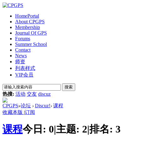
Home
Portal
About CPGPS
Membership
Journal Of GPS
Forums
Summer School
Contact
News
师资
列表样式
VIP会员
搜索
热搜:
活动
交友
discuz
CPGPS
»
论坛
›
Discuz!
›
课程
收藏本版
|
订阅
课程
今日:
0
|
主题:
2
|
排名:
3