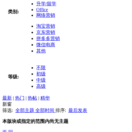
升学/留学
Office
类别:
网络营销
淘宝营销
京东营销
拼多多营销
微信电商
其他
不限
初级
等级:
中级
高级
最新
|
热门
|
热帖
|
精华
新窗
筛选:
全部主题
全部时间
排序:
最后发表
本版块或指定的范围内尚无主题