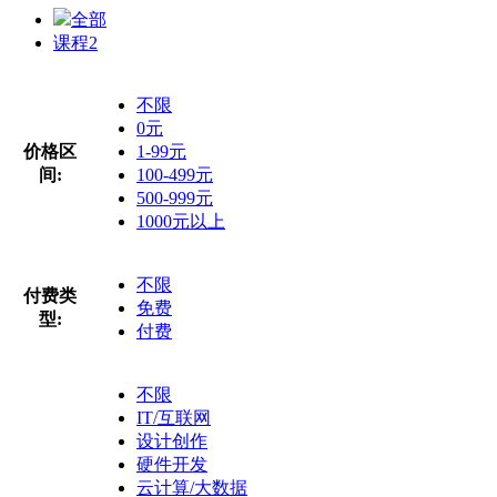
全部
课程
2
不限
0元
价格区
1-99元
间:
100-499元
500-999元
1000元以上
不限
付费类
免费
型:
付费
不限
IT/互联网
设计创作
硬件开发
云计算/大数据