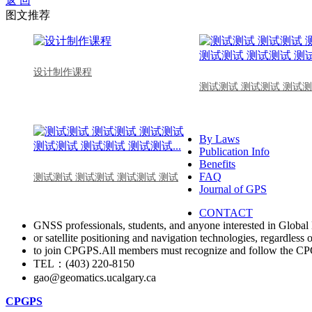
返 回
图文推荐
设计制作课程
测试测试 测试测试 测试测
By Laws
Publication Info
Benefits
FAQ
测试测试 测试测试 测试测试 测试
Journal of GPS
CONTACT
GNSS professionals, students, and anyone interested in Global 
or satellite positioning and navigation technologies, regardless 
to join CPGPS.All members must recognize and follow the 
TEL：(403) 220-8150
gao@geomatics.ucalgary.ca
CPGPS