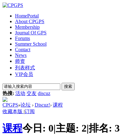
Home
Portal
About CPGPS
Membership
Journal Of GPS
Forums
Summer School
Contact
News
师资
列表样式
VIP会员
搜索
热搜:
活动
交友
discuz
CPGPS
»
论坛
›
Discuz!
›
课程
收藏本版
|
订阅
课程
今日:
0
|
主题:
2
|
排名:
3