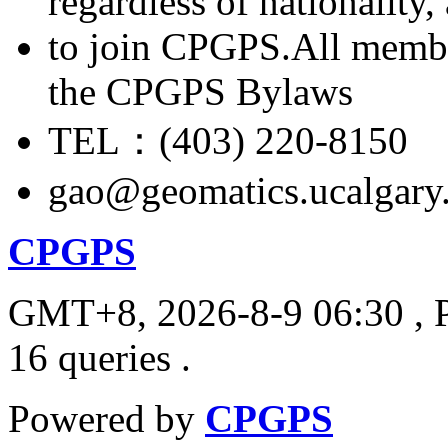
regardless of nationality
to join CPGPS.All membe
the CPGPS Bylaws
TEL：(403) 220-8150
gao@geomatics.ucalgary
CPGPS
GMT+8, 2026-8-9 06:30
, 
16 queries .
Powered by
CPGPS