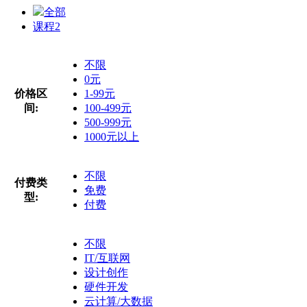
全部
课程
2
不限
0元
价格区
1-99元
间:
100-499元
500-999元
1000元以上
不限
付费类
免费
型:
付费
不限
IT/互联网
设计创作
硬件开发
云计算/大数据