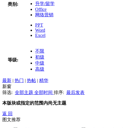
升学/留学
类别:
Office
网络营销
PPT
Word
Excel
不限
初级
等级:
中级
高级
最新
|
热门
|
热帖
|
精华
新窗
筛选:
全部主题
全部时间
排序:
最后发表
本版块或指定的范围内尚无主题
返 回
图文推荐