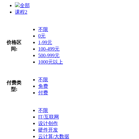
全部
课程
2
不限
0元
价格区
1-99元
间:
100-499元
500-999元
1000元以上
不限
付费类
免费
型:
付费
不限
IT/互联网
设计创作
硬件开发
云计算/大数据