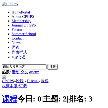
Home
Portal
About CPGPS
Membership
Journal Of GPS
Forums
Summer School
Contact
News
师资
列表样式
VIP会员
搜索
热搜:
活动
交友
discuz
CPGPS
»
论坛
›
Discuz!
›
课程
收藏本版
|
订阅
课程
今日:
0
|
主题:
2
|
排名:
3