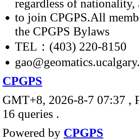
regardless of nationality
to join CPGPS.All membe
the CPGPS Bylaws
TEL：(403) 220-8150
gao@geomatics.ucalgary
CPGPS
GMT+8, 2026-8-7 07:37
, 
16 queries .
Powered by
CPGPS