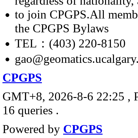
regardless of nationality
to join CPGPS.All membe
the CPGPS Bylaws
TEL：(403) 220-8150
gao@geomatics.ucalgary
CPGPS
GMT+8, 2026-8-6 22:25
, 
16 queries .
Powered by
CPGPS