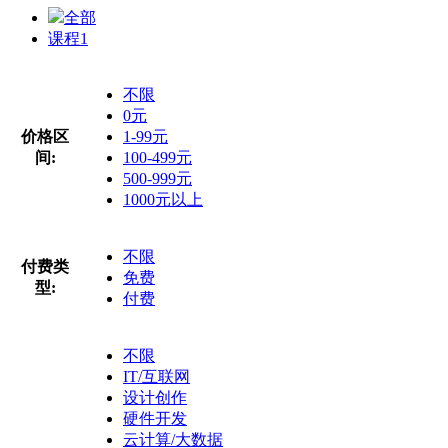
全部
课程
1
不限
0元
价格区
1-99元
间:
100-499元
500-999元
1000元以上
不限
付费类
免费
型:
付费
不限
IT/互联网
设计创作
硬件开发
云计算/大数据