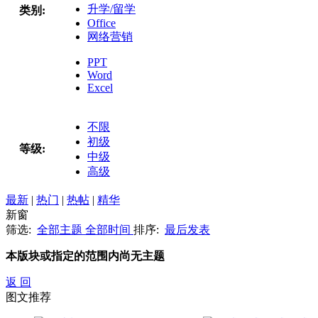
升学/留学
类别:
Office
网络营销
PPT
Word
Excel
不限
初级
等级:
中级
高级
最新
|
热门
|
热帖
|
精华
新窗
筛选:
全部主题
全部时间
排序:
最后发表
本版块或指定的范围内尚无主题
返 回
图文推荐