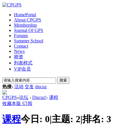
Home
Portal
About CPGPS
Membership
Journal Of GPS
Forums
Summer School
Contact
News
师资
列表样式
VIP会员
搜索
热搜:
活动
交友
discuz
CPGPS
»
论坛
›
Discuz!
›
课程
收藏本版
|
订阅
课程
今日:
0
|
主题:
2
|
排名:
3