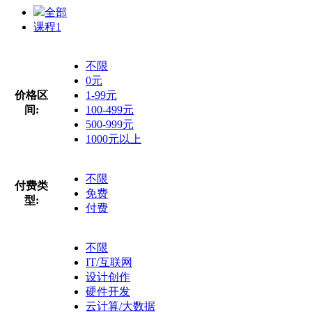
全部
课程
1
不限
0元
价格区
1-99元
间:
100-499元
500-999元
1000元以上
不限
付费类
免费
型:
付费
不限
IT/互联网
设计创作
硬件开发
云计算/大数据