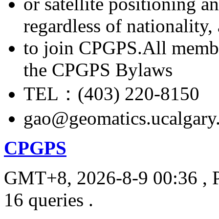
or satellite positioning 
regardless of nationality
to join CPGPS.All membe
the CPGPS Bylaws
TEL：(403) 220-8150
gao@geomatics.ucalgary
CPGPS
GMT+8, 2026-8-9 00:36
, 
16 queries .