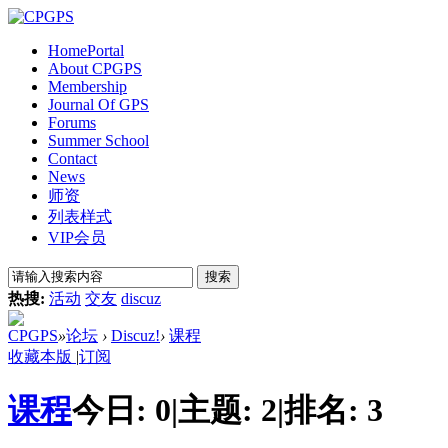
Home
Portal
About CPGPS
Membership
Journal Of GPS
Forums
Summer School
Contact
News
师资
列表样式
VIP会员
搜索
热搜:
活动
交友
discuz
CPGPS
»
论坛
›
Discuz!
›
课程
收藏本版
|
订阅
课程
今日:
0
|
主题:
2
|
排名:
3