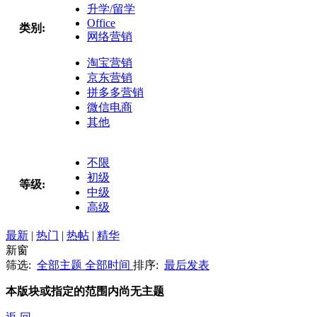
升学/留学
Office
类别:
网络营销
淘宝营销
京东营销
拼多多营销
微信电商
其他
不限
初级
等级:
中级
高级
最新
|
热门
|
热帖
|
精华
新窗
筛选:
全部主题
全部时间
排序:
最后发表
本版块或指定的范围内尚无主题