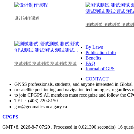
设计制作课程
测试测试 测试测试 测试测
By Laws
Publication Info
Benefits
FAQ
测试测试 测试测试 测试测试 测试
Journal of GPS
CONTACT
GNSS professionals, students, and anyone interested in Global 
or satellite positioning and navigation technologies, regardless 
to join CPGPS.All members must recognize and follow the 
TEL：(403) 220-8150
gao@geomatics.ucalgary.ca
CPGPS
GMT+8, 2026-8-7 07:20
, Processed in 0.021390 second(s), 16 querie