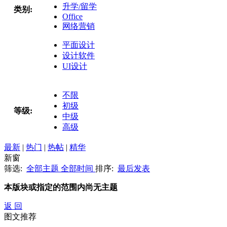
升学/留学
类别:
Office
网络营销
平面设计
设计软件
UI设计
不限
初级
等级:
中级
高级
最新
|
热门
|
热帖
|
精华
新窗
筛选:
全部主题
全部时间
排序:
最后发表
本版块或指定的范围内尚无主题
返 回
图文推荐