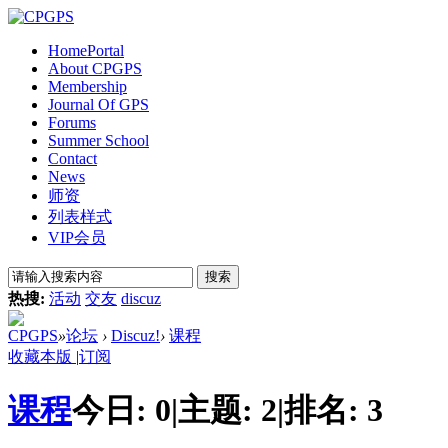
Home
Portal
About CPGPS
Membership
Journal Of GPS
Forums
Summer School
Contact
News
师资
列表样式
VIP会员
搜索
热搜:
活动
交友
discuz
CPGPS
»
论坛
›
Discuz!
›
课程
收藏本版
|
订阅
课程
今日:
0
|
主题:
2
|
排名:
3