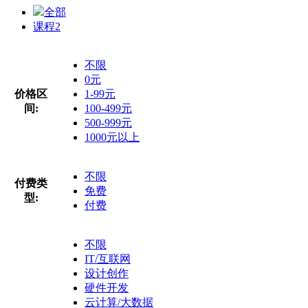
全部
课程
2
不限
0元
价格区
1-99元
间:
100-499元
500-999元
1000元以上
不限
付费类
免费
型:
付费
不限
IT/互联网
设计创作
硬件开发
云计算/大数据