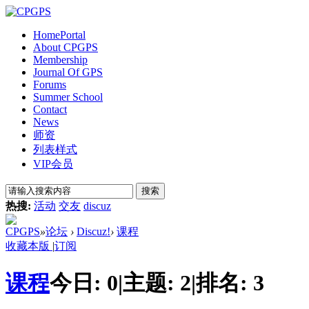
Home
Portal
About CPGPS
Membership
Journal Of GPS
Forums
Summer School
Contact
News
师资
列表样式
VIP会员
搜索
热搜:
活动
交友
discuz
CPGPS
»
论坛
›
Discuz!
›
课程
收藏本版
|
订阅
课程
今日:
0
|
主题:
2
|
排名:
3