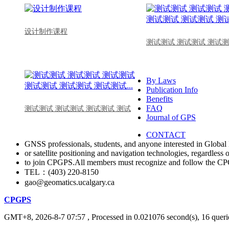
设计制作课程
测试测试 测试测试 测试测
By Laws
Publication Info
Benefits
FAQ
测试测试 测试测试 测试测试 测试
Journal of GPS
CONTACT
GNSS professionals, students, and anyone interested in Global 
or satellite positioning and navigation technologies, regardless 
to join CPGPS.All members must recognize and follow the 
TEL：(403) 220-8150
gao@geomatics.ucalgary.ca
CPGPS
GMT+8, 2026-8-7 07:57
, Processed in 0.021076 second(s), 16 querie