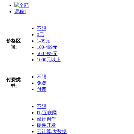
全部
课程
1
不限
0元
价格区
1-99元
间:
100-499元
500-999元
1000元以上
不限
付费类
免费
型:
付费
不限
IT/互联网
设计创作
硬件开发
云计算/大数据