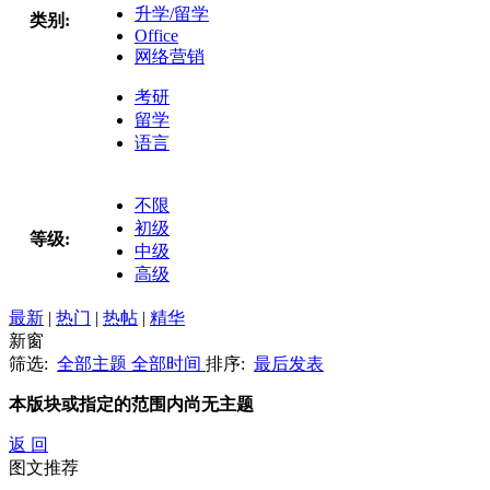
升学/留学
类别:
Office
网络营销
考研
留学
语言
不限
初级
等级:
中级
高级
最新
|
热门
|
热帖
|
精华
新窗
筛选:
全部主题
全部时间
排序:
最后发表
本版块或指定的范围内尚无主题
返 回
图文推荐