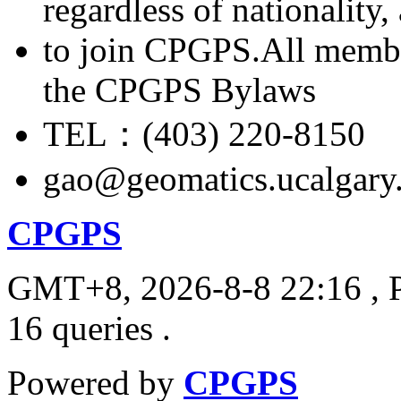
regardless of nationality
to join CPGPS.All membe
the CPGPS Bylaws
TEL：(403) 220-8150
gao@geomatics.ucalgary
CPGPS
GMT+8, 2026-8-8 22:16
, 
16 queries .
Powered by
CPGPS