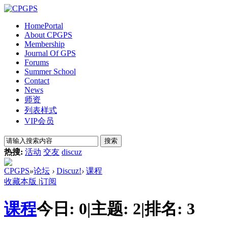
Home
Portal
About CPGPS
Membership
Journal Of GPS
Forums
Summer School
Contact
News
师资
列表样式
VIP会员
搜索
热搜:
活动
交友
discuz
CPGPS
»
论坛
›
Discuz!
›
课程
收藏本版
|
订阅
课程
今日:
0
|
主题:
2
|
排名:
3