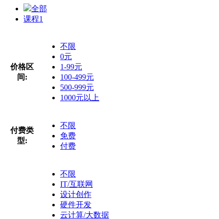
全部
课程
1
不限
0元
价格区
1-99元
间:
100-499元
500-999元
1000元以上
不限
付费类
免费
型:
付费
不限
IT/互联网
设计创作
硬件开发
云计算/大数据