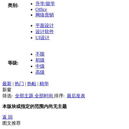
升学/留学
类别:
Office
网络营销
平面设计
设计软件
UI设计
不限
初级
等级:
中级
高级
最新
|
热门
|
热帖
|
精华
新窗
筛选:
全部主题
全部时间
排序:
最后发表
本版块或指定的范围内尚无主题
返 回
图文推荐