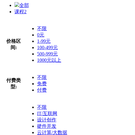
全部
课程
2
不限
0元
价格区
1-99元
间:
100-499元
500-999元
1000元以上
不限
付费类
免费
型:
付费
不限
IT/互联网
设计创作
硬件开发
云计算/大数据