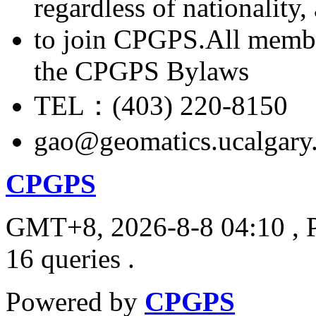
regardless of nationality
to join CPGPS.All membe
the CPGPS Bylaws
TEL：(403) 220-8150
gao@geomatics.ucalgary
CPGPS
GMT+8, 2026-8-8 04:10
, 
16 queries .
Powered by
CPGPS