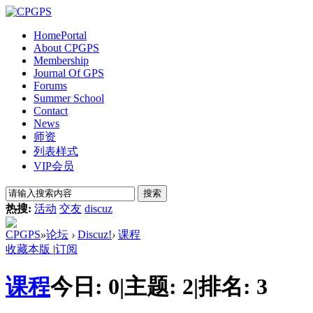
Home
Portal
About CPGPS
Membership
Journal Of GPS
Forums
Summer School
Contact
News
师资
列表样式
VIP会员
搜索
热搜:
活动
交友
discuz
CPGPS
»
论坛
›
Discuz!
›
课程
收藏本版
|
订阅
课程
今日:
0
|
主题:
2
|
排名:
3