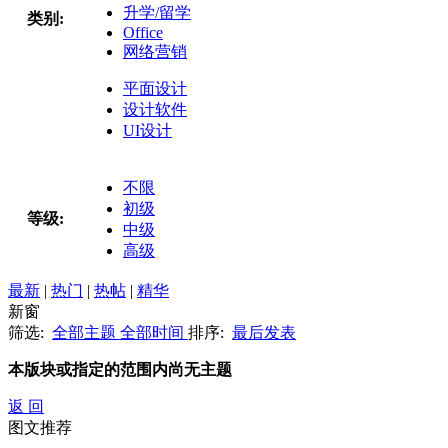
升学/留学
类别:
Office
网络营销
平面设计
设计软件
UI设计
不限
初级
等级:
中级
高级
最新
|
热门
|
热帖
|
精华
新窗
筛选:
全部主题
全部时间
排序:
最后发表
本版块或指定的范围内尚无主题
返 回
图文推荐