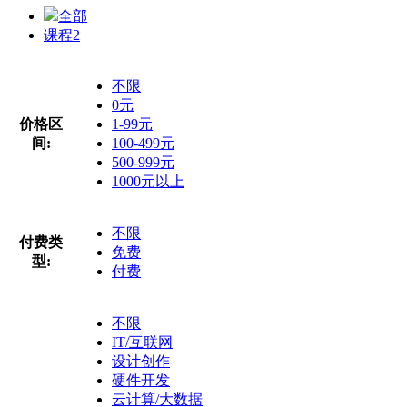
全部
课程
2
不限
0元
价格区
1-99元
间:
100-499元
500-999元
1000元以上
不限
付费类
免费
型:
付费
不限
IT/互联网
设计创作
硬件开发
云计算/大数据