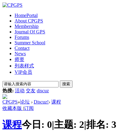
Home
Portal
About CPGPS
Membership
Journal Of GPS
Forums
Summer School
Contact
News
师资
列表样式
VIP会员
搜索
热搜:
活动
交友
discuz
CPGPS
»
论坛
›
Discuz!
›
课程
收藏本版
|
订阅
课程
今日:
0
|
主题:
2
|
排名:
3