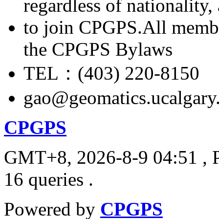
regardless of nationality
to join CPGPS.All membe
the CPGPS Bylaws
TEL：(403) 220-8150
gao@geomatics.ucalgary
CPGPS
GMT+8, 2026-8-9 04:51
, 
16 queries .
Powered by
CPGPS