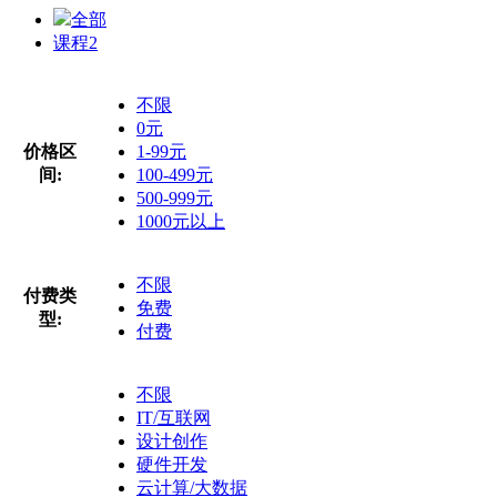
全部
课程
2
不限
0元
价格区
1-99元
间:
100-499元
500-999元
1000元以上
不限
付费类
免费
型:
付费
不限
IT/互联网
设计创作
硬件开发
云计算/大数据