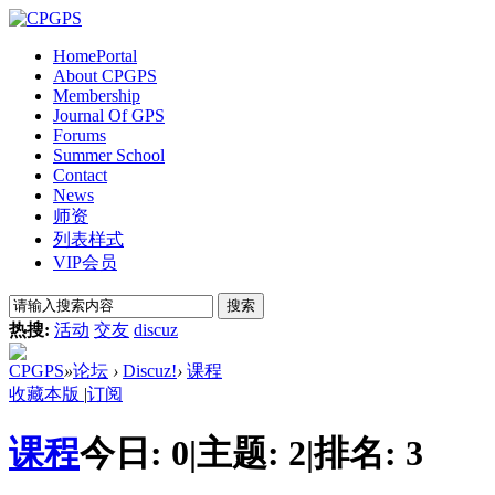
Home
Portal
About CPGPS
Membership
Journal Of GPS
Forums
Summer School
Contact
News
师资
列表样式
VIP会员
搜索
热搜:
活动
交友
discuz
CPGPS
»
论坛
›
Discuz!
›
课程
收藏本版
|
订阅
课程
今日:
0
|
主题:
2
|
排名:
3