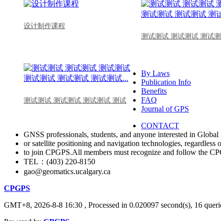
设计制作课程
测试测试 测试测试 测试测
By Laws
Publication Info
Benefits
FAQ
测试测试 测试测试 测试测试 测试
Journal of GPS
CONTACT
GNSS professionals, students, and anyone interested in Global 
or satellite positioning and navigation technologies, regardless 
to join CPGPS.All members must recognize and follow the 
TEL：(403) 220-8150
gao@geomatics.ucalgary.ca
CPGPS
GMT+8, 2026-8-8 16:30
, Processed in 0.020097 second(s), 16 querie