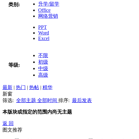
升学/留学
类别:
Office
网络营销
PPT
Word
Excel
不限
初级
等级:
中级
高级
最新
|
热门
|
热帖
|
精华
新窗
筛选:
全部主题
全部时间
排序:
最后发表
本版块或指定的范围内尚无主题
返 回
图文推荐