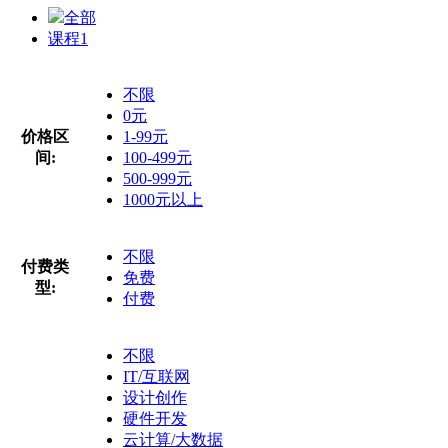
全部
课程
1
不限
0元
价格区
1-99元
间:
100-499元
500-999元
1000元以上
不限
付费类
免费
型:
付费
不限
IT/互联网
设计创作
硬件开发
云计算/大数据