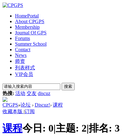
Home
Portal
About CPGPS
Membership
Journal Of GPS
Forums
Summer School
Contact
News
师资
列表样式
VIP会员
搜索
热搜:
活动
交友
discuz
CPGPS
»
论坛
›
Discuz!
›
课程
收藏本版
|
订阅
课程
今日:
0
|
主题:
2
|
排名:
3