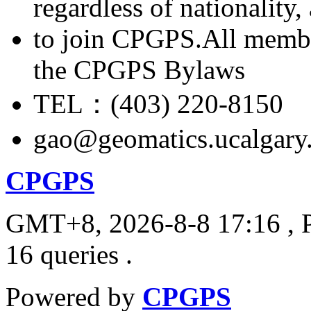
regardless of nationality
to join CPGPS.All membe
the CPGPS Bylaws
TEL：(403) 220-8150
gao@geomatics.ucalgary
CPGPS
GMT+8, 2026-8-8 17:16
, 
16 queries .
Powered by
CPGPS