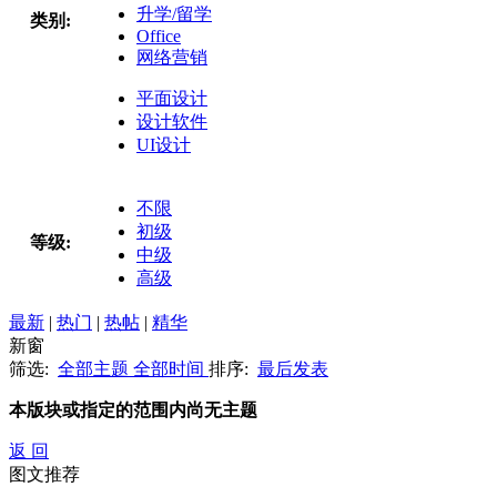
升学/留学
类别:
Office
网络营销
平面设计
设计软件
UI设计
不限
初级
等级:
中级
高级
最新
|
热门
|
热帖
|
精华
新窗
筛选:
全部主题
全部时间
排序:
最后发表
本版块或指定的范围内尚无主题
返 回
图文推荐